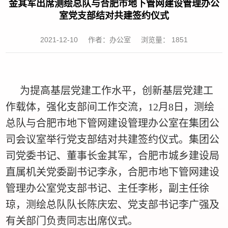
金其军出席测绘总队与合肥市地下管网建设管理办公
室党支部结对共建签约仪式
2021-12-10
作者：办公室
浏览量：
1851
为提高基层党建工作水平，创新基层党建工
作载体，强化支部间工作交流，12月8日，测绘
总队与合肥市地下管网建设管理办公室在集团公
司会议室举行党支部结对共建签约仪式。集团公
司党委书记、董事长金其军，合肥市城乡建设局
直属机关党委副书记李永，合肥市地下管网建设
管理办公室党支部书记、主任李彬，副主任徐
琼，测绘总队队长陈庆宏、党支部书记李广强及
有关部门负责同志出席仪式。