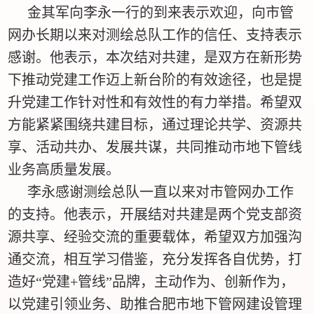
金其军向李永一行的到来表示欢迎，向市管
网办长期以来对测绘总队工作的信任、支持表示
感谢。他表示，本次结对共建，是双方在新形势
下推动党建工作迈上新台阶的有效途径，也是提
升党建工作针对性和有效性的有力举措。希望双
方能紧紧围绕共建目标，通过理论共学、资源共
享、活动共办、发展共谋，共同推动市地下管线
业务高质量发展。
李永感谢测绘总队一直以来对市管网办工作
的支持。他表示，开展结对共建是两个党支部资
源共享、经验交流的重要载体，希望双方加强沟
通交流，相互学习借鉴，充分发挥各自优势，打
造好“党建+管线”品牌，主动作为、创新作为，
以党建引领业务、助推合肥市地下管网建设管理