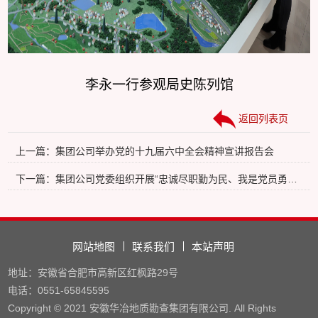
李永一行参观局史陈列馆
返回列表页
上一篇：集团公司举办党的十九届六中全会精神宣讲报告会
下一篇：集团公司党委组织开展“忠诚尽职勤为民、我是党员勇争先”主题党日活动​
网站地图
联系我们
本站声明
地址：安徽省合肥市高新区红枫路29号
电话：0551-65845595
Copyright © 2021 安徽华冶地质勘查集团有限公司. All Rights