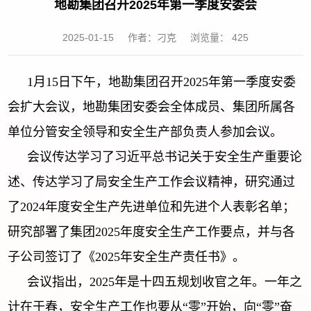
地勘集团召开2025年第一季度安委会
2025-01-15
作者：刁克
浏览量：
425
1月15日下午，地勘集团召开2025年第一季度安委
会扩大会议，地勘集团安委会全体成员、集团所属各
单位分管安全领导和安全生产部负责人参加会议。
会议传达学习了习近平总书记关于安全生产重要论
述、传达学习了局安全生产工作会议精神，研究通过
了2024年度安全生产先进单位和先进个人表彰名单；
研究部署了集团2025年度安全生产工作要点，并与各
子公司签订了《2025年安全生产责任书》。
会议指出，2025年是十四五规划收官之年。一年之
计在于春，安全生产工作也要从“零”开始，向“零”奋